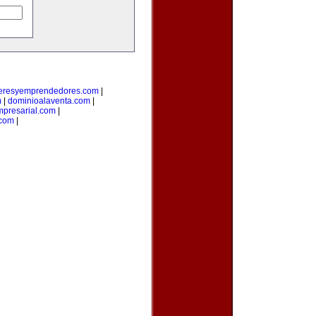
deresyemprendedores.com
|
m
|
dominioalaventa.com
|
presarial.com
|
.com
|