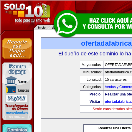
ofertadafabric
El dueño de este dominio lo ha
Mayusculas:
OFERTADAFABR
Minusculas:
ofertadafabrica.
Longitud:
15 caracteres
Categorias:
Ventas y Comerci
Precio:
Realizar una ofe
Visitar!
ofertadafabrica
Serán consideradas ofer
Realizar una Oferta