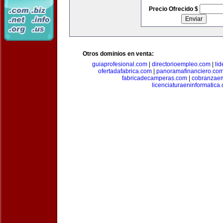
Precio Ofrecido $
Otros dominios en venta:
guiaprofesional.com
|
directorioempleo.com
|
li
ofertadafabrica.com
|
panoramafinanciero.co
fabricadecamperas.com
|
cobranzaem
licenciaturaeninformatica