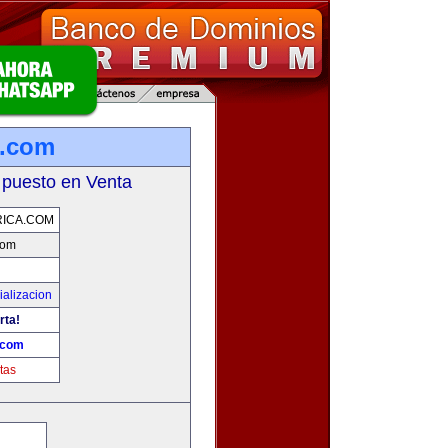
a.com
 puesto en Venta
ICA.COM
com
alizacion
rta!
.com
tas