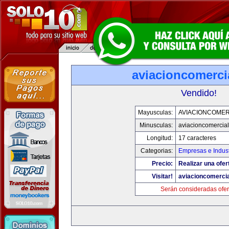
aviacioncomerci
Vendido!
Mayusculas:
AVIACIONCOMER
Minusculas:
aviacioncomercia
Longitud:
17 caracteres
Categorias:
Empresas e Indust
Precio:
Realizar una ofer
Visitar!
aviacioncomerci
Serán consideradas ofer