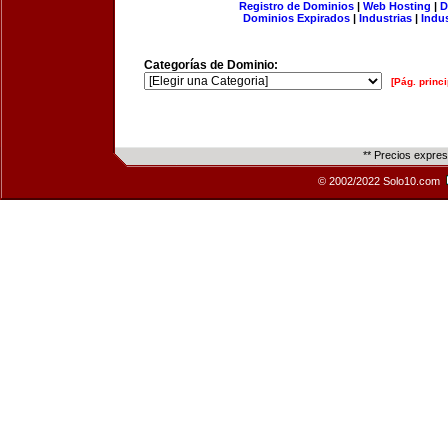
Registro de Dominios
|
Web Hosting
|
D
Dominios Expirados
|
Industrias
|
Indu
Categorías de Dominio:
[Pág. princi
** Precios expre
© 2002/2022 Solo10.com