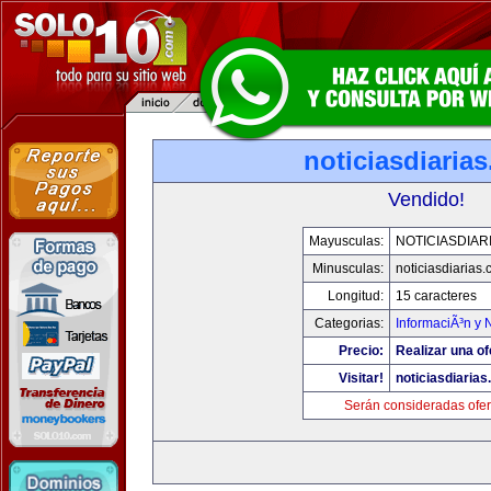
noticiasdiaria
Vendido!
Mayusculas:
NOTICIASDIAR
Minusculas:
noticiasdiarias
Longitud:
15 caracteres
Categorias:
InformaciÃ³n y N
Precio:
Realizar una of
Visitar!
noticiasdiaria
Serán consideradas ofer