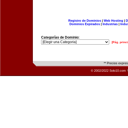
Registro de Dominios
|
Web Hosting
|
D
Dominios Expirados
|
Industrias
|
Indu
Categorías de Dominio:
[Pág. princi
** Precios expre
© 2002/2022 Solo10.com