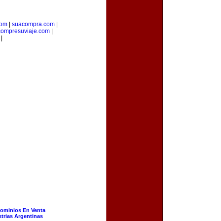
com
|
suacompra.com
|
compresuviaje.com
|
|
ominios En Venta
strias Argentinas