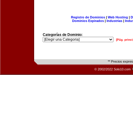
Registro de Dominios
|
Web Hosting
|
D
Dominios Expirados
|
Industrias
|
Indu
Categorías de Dominio:
[Pág. princi
** Precios expre
© 2002/2022 Solo10.com