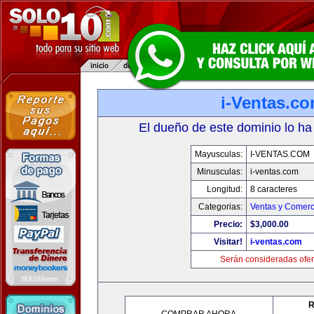
i-Ventas.c
El dueño de este dominio lo ha
Mayusculas:
I-VENTAS.COM
Minusculas:
i-ventas.com
Longitud:
8 caracteres
Categorias:
Ventas y Comerc
Precio:
$3,000.00
Visitar!
i-ventas.com
Serán consideradas ofer
R