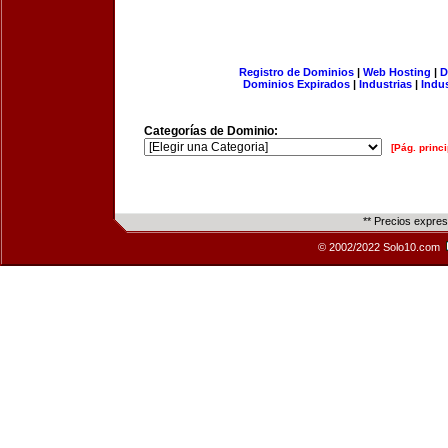
Registro de Dominios
|
Web Hosting
|
D
Dominios Expirados
|
Industrias
|
Indu
Categorías de Dominio:
[Pág. princi
** Precios expre
© 2002/2022 Solo10.com