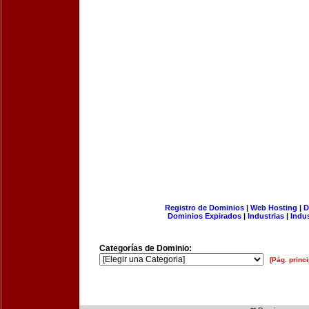
Registro de Dominios
|
Web Hosting
|
D
Dominios Expirados
|
Industrias
|
Indu
Categorías de Dominio:
[Pág. princi